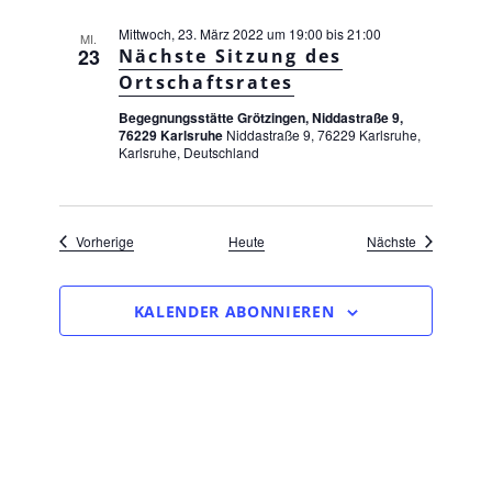
g
a
Mittwoch, 23. März 2022 um 19:00
bis
21:00
MI.
23
Nächste Sitzung des
t
i
Ortschaftsrates
o
Begegnungsstätte Grötzingen, Niddastraße 9,
n
76229 Karlsruhe
Niddastraße 9, 76229 Karlsruhe,
Karlsruhe, Deutschland
Veranstaltungen
Veranstaltu
Vorherige
Heute
Nächste
KALENDER ABONNIEREN