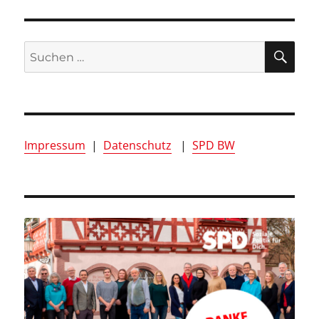
SUC
Suchen
nach:
Impressum
|
Datenschutz
|
SPD BW