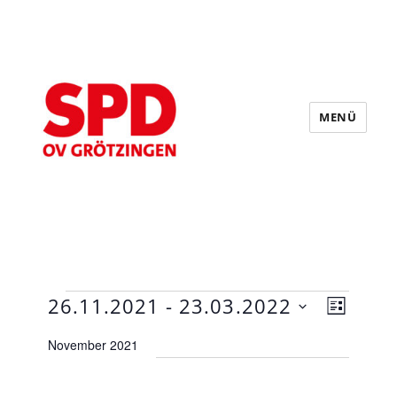
MENÜ
SPD Grötzingen
Veranstaltungen
V
A
26.11.2021
 - 
23.03.2022
L
e
n
D
I
r
November 2021
s
S
a
a
T
n
i
t
E
s