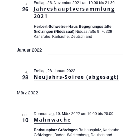
c
Freitag, 26. November 2021 um 19:00
bis
21:30
u
FR.
t
26
Jahreshauptversammlung
h
a
m
2021
l
t
w
t
Herbert-Schweizer-Haus Begegnungsstätte
e
ä
u
Grötzingen (Niddasaal)
Niddastraße 9, 76229
n
Karlsruhe, Karlsruhe, Deutschland
n
h
g
-
l
Januar 2022
A
N
e
n
a
s
n
i
Freitag, 28. Januar 2022
v
FR.
.
28
Neujahrs-Soiree (abgesagt)
c
i
h
g
t
März 2022
e
a
n
t
-
Donnerstag, 10. März 2022 um 19:00
bis
20:00
i
DO.
N
10
Mahnwache
a
o
v
Rathausplatz Grötzingen
Rathausplatz, Karlsruhe-
n
Grötzingen, Baden-Württemberg, Deutschland
i