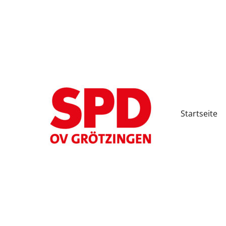
Startseite
SPD Ortsverein Karlsruhe-Grötzingen
SPD Grötzingen