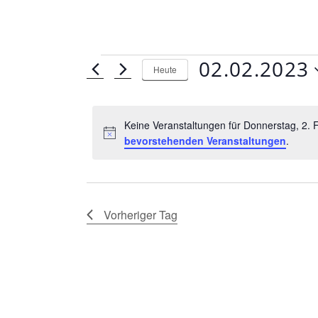
Veranstaltungen
02.02.2023
Heute
für
D
a
Donnerstag,
Keine Veranstaltungen für Donnerstag, 2.
t
bevorstehenden Veranstaltungen
.
2.
u
m
Februar
w
2023
ä
Vorheriger Tag
h
l
e
n
.