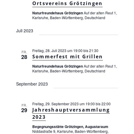
e
a
Ortsvereins Grötzingen
n
t
-
Naturfreundehaus Grötzingen
Auf der alten Reut 1,
i
Karlsruhe, Baden-Württemberg, Deutschland
N
a
o
Juli 2023
v
n
i
g
a
Freitag, 28. Juli 2023 um 19:00
bis
21:30
FR.
28
Sommerfest mit Grillen
t
i
Naturfreundehaus Grötzingen
Auf der alten Reut 1,
o
Karlsruhe, Baden-Württemberg, Deutschland
n
September 2023
Freitag, 29. September 2023 um 19:00
bis
22:00
FR.
29
Jahreshauptversammlung
2023
Begegnungsstätte Grötzingen, Augustaraum
Niddastraße 9, Karlsruhe, Baden-Württemberg,