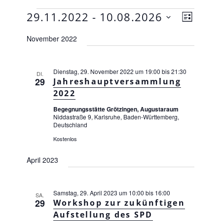
Veranstaltungen
V
A
29.11.2022
 - 
10.08.2026
L
e
n
D
I
r
November 2022
s
S
a
a
T
n
i
t
E
s
c
Dienstag, 29. November 2022 um 19:00
bis
21:30
u
DI.
t
29
Jahreshauptversammlung
h
a
m
2022
l
t
w
t
Begegnungsstätte Grötzingen, Augustaraum
e
ä
u
Niddastraße 9, Karlsruhe, Baden-Württemberg,
n
Deutschland
n
h
g
-
Kostenlos
l
A
N
e
n
April 2023
a
s
n
i
v
.
c
Samstag, 29. April 2023 um 10:00
bis
16:00
i
SA.
h
29
Workshop zur zukünftigen
g
t
Aufstellung des SPD