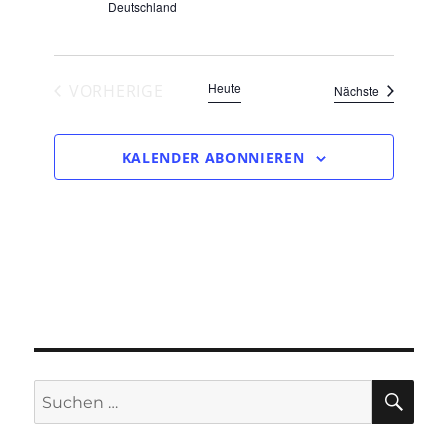
Deutschland
Heute
VORHERIGE
Veranstaltu
Nächste
VERANSTALTUNGEN
KALENDER ABONNIEREN
SUC
Suchen
nach: