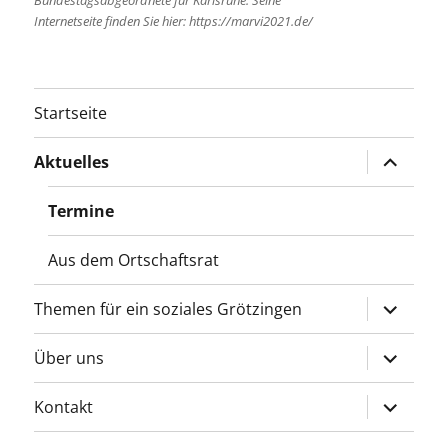
Bundestagsabgeordnete für Karlsruhe. Seine
Internetseite finden Sie hier: https://marvi2021.de/
Startseite
Unterme
Aktuelles
öffnen
Termine
Aus dem Ortschaftsrat
Unterme
Themen für ein soziales Grötzingen
öffnen
Unterme
Über uns
öffnen
Unterme
Kontakt
öffnen